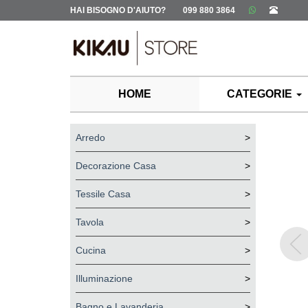
HAI BISOGNO D'AIUTO?
099 880 3864
HOME
CATEGORIE
Arredo
>
Decorazione Casa
>
Tessile Casa
>
Tavola
>
Cucina
>
Illuminazione
>
Bagno e Lavanderia
>