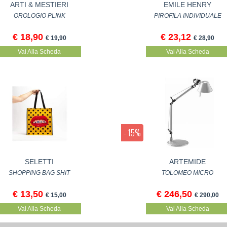
ARTI & MESTIERI
EMILE HENRY
OROLOGIO PLINK
PIROFILA INDIVIDUALE
€ 18,90
€ 23,12
€ 19,90
€ 28,90
Vai Alla Scheda
Vai Alla Scheda
- 15%
SELETTI
ARTEMIDE
SHOPPING BAG SHIT
TOLOMEO MICRO
€ 13,50
€ 246,50
€ 15,00
€ 290,00
Vai Alla Scheda
Vai Alla Scheda