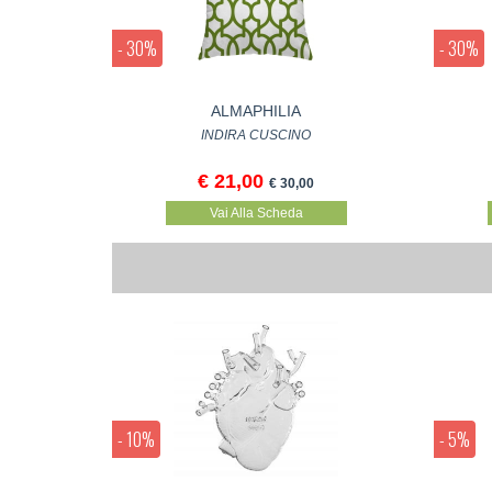
- 30%
- 30%
ALMAPHILIA
INDIRA CUSCINO
€ 21,00
€ 30,00
Vai Alla Scheda
- 10%
- 5%