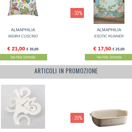
- 30%
ALMAPHILIA
ALMAPHILIA
INDIRA CUSCINO
ESOTIC RUNNER
€ 21,00
€ 17,50
€ 30,00
€ 25,00
Vai Alla Scheda
Vai Alla Scheda
ARTICOLI IN PROMOZIONE
- 20%